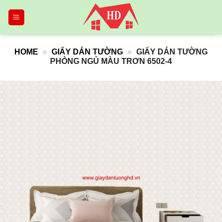
Skip
to
content
HOME
»
GIẤY DÁN TƯỜNG
»
GIẤY DÁN TƯỜNG
PHÒNG NGỦ MÀU TRƠN 6502-4