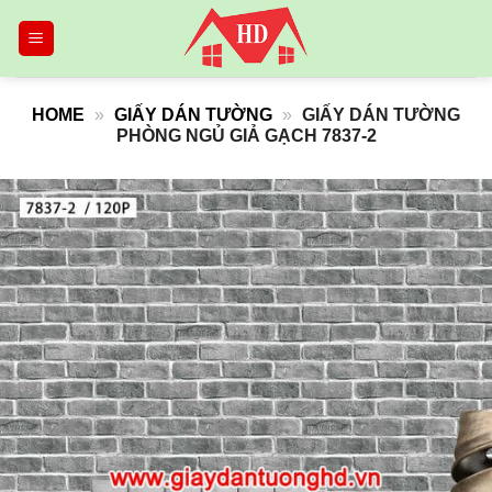
Skip
to
content
HOME
»
GIẤY DÁN TƯỜNG
»
GIẤY DÁN TƯỜNG
PHÒNG NGỦ GIẢ GẠCH 7837-2