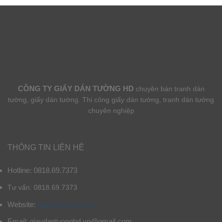
CÔNG TY GIẤY DÁN TƯỜNG HD
chuyên bán tranh dán
tường, giấy dán tường. Thi công giấy dán tường, tranh dán tường
chuyên nghiệp
THÔNG TIN LIÊN HỆ
Hotline: 0818.69.7373
Tư vấn: 0818.69.7373
Website:
giaydantuonghd.vn
Email: giaydantuonghd.vn@gmail.com