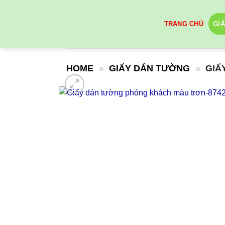
Skip
to
TRANG CHỦ
GI
content
HOME
»
GIẤY DÁN TƯỜNG
»
GIẤ