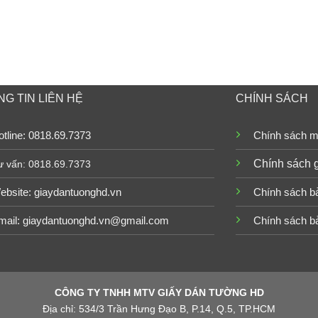
G TIN LIÊN HỆ
CHÍNH SÁCH
tline: 0818.69.7373
Chính sách m
Chính sách 
ư vấn: 0818.69.7373
ebsite:
giaydantuonghd.vn
Chính sách b
mail: giaydantuonghd.vn@gmail.com
Chính sách b
CÔNG TY TNHH MTV GIẤY DÁN TƯỜNG HD
Địa chỉ: 534/3 Trần Hưng Đạo B, P.14, Q.5, TP.HCM