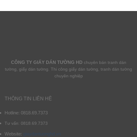
CÔNG TY GIẤY DÁN TƯỜNG HD
chuyên bán tranh dán
tường, giấy dán tường. Thi công giấy dán tường, tranh dán tường
chuyên nghiệp
THÔNG TIN LIÊN HỆ
Hotline: 0818.69.7373
Tư vấn: 0818.69.7373
Website:
giaydantuonghd.vn