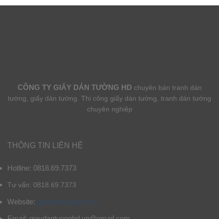
CÔNG TY GIẤY DÁN TƯỜNG HD
chuyên bán tranh dán
tường, giấy dán tường. Thi công giấy dán tường, tranh dán tường
chuyên nghiệp
THÔNG TIN LIÊN HỆ
Hotline: 0818.69.7373
Tư vấn: 0818.69.7373
Website:
giaydantuonghd.vn
Email: giaydantuonghd.vn@gmail.com