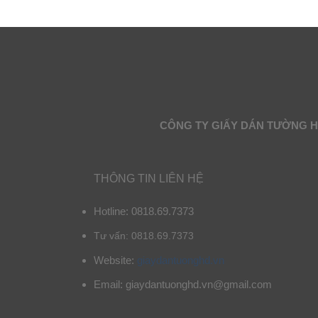
CÔNG TY GIẤY DÁN TƯỜNG 
THÔNG TIN LIÊN HỆ
Hotline: 0818.69.7373
Tư vấn: 0818.69.7373
Website:
giaydantuonghd.vn
Email: giaydantuonghd.vn@gmail.com