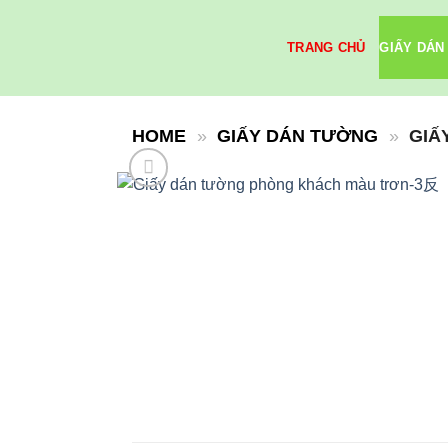
Skip
to
TRANG CHỦ
GIẤY DÁN
content
HOME
»
GIẤY DÁN TƯỜNG
»
GIẤ