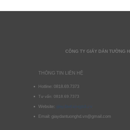
CÔNG TY GIẤY DÁN TƯỜNG 
THÔNG TIN LIÊN HỆ
Hotline: 0818.69.7373
Tư vấn: 0818.69.7373
Website:
giaydantuonghd.vn
Email: giaydantuonghd.vn@gmail.com