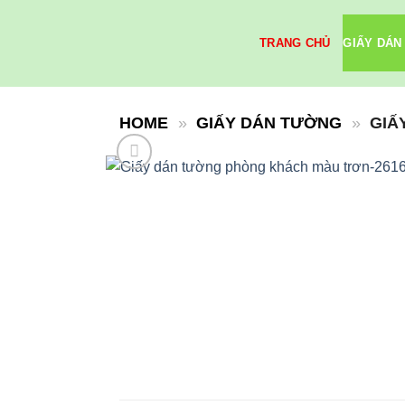
Skip
to
TRANG CHỦ
GIẤY DÁN
content
HOME
»
GIẤY DÁN TƯỜNG
»
GIẤ