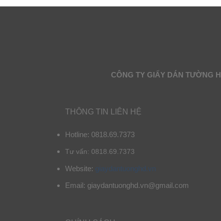
CÔNG TY GIẤY DÁN TƯỜNG 
THÔNG TIN LIÊN HỆ
Hotline: 0818.69.7373
Tư vấn: 0818.69.7373
Website:
giaydantuonghd.vn
Email: giaydantuonghd.vn@gmail.com