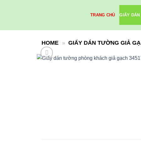
Skip
to
TRANG CHỦ
GIẤY DÁN
content
HOME
»
GIẤY DÁN TƯỜNG GIẢ G