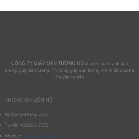
CÔNG TY GIẤY DÁN TƯỜNG HD
chuyên bán tranh dán
tường, giấy dán tường. Thi công giấy dán tường, tranh dán tường
chuyên nghiệp
THÔNG TIN LIÊN HỆ
Hotline: 0818.69.7373
Tư vấn: 0818.69.7373
Website:
giaydantuonghd.vn