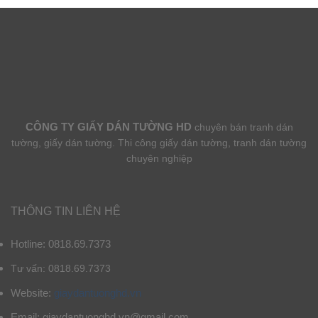
CÔNG TY GIẤY DÁN TƯỜNG HD
chuyên bán tranh dán
tường, giấy dán tường. Thi công giấy dán tường, tranh dán tường
chuyên nghiệp
THÔNG TIN LIÊN HỆ
Hotline: 0818.69.7373
Tư vấn: 0818.69.7373
Website:
giaydantuonghd.vn
Email: giaydantuonghd.vn@gmail.com