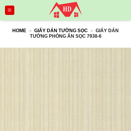
Skip
to
content
HOME
»
GIẤY DÁN TƯỜNG SỌC
»
GIẤY DÁN
TƯỜNG PHÒNG ĂN SỌC 7938-6