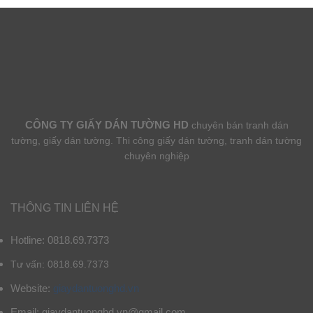
CÔNG TY GIẤY DÁN TƯỜNG HD
chuyên bán tranh dán
tường, giấy dán tường. Thi công giấy dán tường, tranh dán tường
chuyên nghiệp
THÔNG TIN LIÊN HỆ
Hotline: 0818.69.7373
Tư vấn: 0818.69.7373
Website:
giaydantuonghd.vn
Email: giaydantuonghd.vn@gmail.com