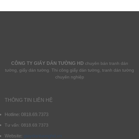
CÔNG TY GIẤY DÁN TƯỜNG HD
chuyên bán tranh dán
tường, giấy dán tường. Thi công giấy dán tường, tranh dán tường
chuyên nghiệp
THÔNG TIN LIÊN HỆ
Hotline: 0818.69.7373
Tư vấn: 0818.69.7373
Website:
giaydantuonghd.vn