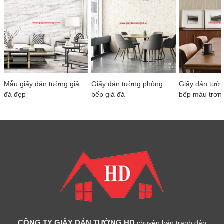
Mẫu giấy dán tường giả
Giấy dán tường phòng
Giấy dán tườ
đá đẹp
bếp giả đá
bếp màu trơn
CÔNG TY GIẤY DÁN TƯỜNG HD
chuyên bán tranh dán