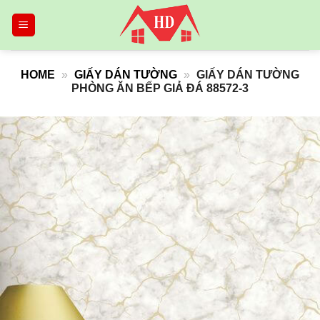
Skip
to
content
HOME
»
GIẤY DÁN TƯỜNG
»
GIẤY DÁN TƯỜNG
PHÒNG ĂN BẾP GIẢ ĐÁ 88572-3