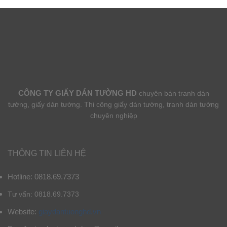
CÔNG TY GIẤY DÁN TƯỜNG HD
chuyên bán tranh dán
tường, giấy dán tường. Thi công giấy dán tường, tranh dán tường
chuyên nghiệp
THÔNG TIN LIÊN HỆ
Hotline: 0818.69.7373
Tư vấn: 0818.69.7373
Website:
giaydantuonghd.vn