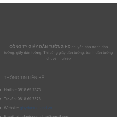
CÔNG TY GIẤY DÁN TƯỜNG HD
chuyên bán tranh dán
tường, giấy dán tường. Thi công giấy dán tường, tranh dán tường
chuyên nghiệp
THÔNG TIN LIÊN HỆ
Hotline: 0818.69.7373
Tư vấn: 0818.69.7373
Website:
giaydantuonghd.vn
Email: giaydantuonghd.vn@gmail.com