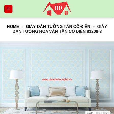
Skip
to
content
HOME
»
GIẤY DÁN TƯỜNG TÂN CỔ ĐIỂN
»
GIẤY
DÁN TƯỜNG HOA VĂN TÂN CỔ ĐIỂN 81209-3