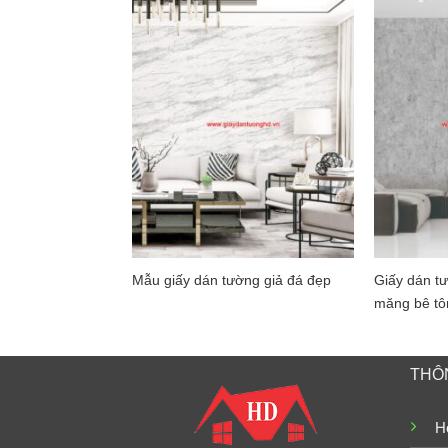
Mẫu giấy dán tường giả đá đẹp
Giấy dán t
măng bê tô
THÔN
Ho