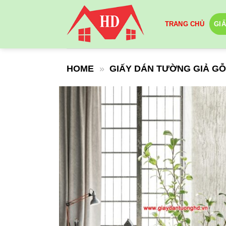
Skip
to
TRANG CHỦ
GI
content
HOME
»
GIẤY DÁN TƯỜNG GIẢ G