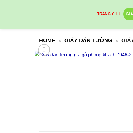
Skip
to
TRANG CHỦ
GI
content
HOME
»
GIẤY DÁN TƯỜNG
»
GIẤ