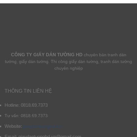
CÔNG TY GIẤY DÁN TƯỜNG HD
chuyên bán tranh dán
tường, giấy dán tường. Thi công giấy dán tường, tranh dán tường
chuyên nghiệp
THÔNG TIN LIÊN HỆ
Hotline: 0818.69.7373
Tư vấn: 0818.69.7373
Website:
giaydantuonghd.vn
Email: giaydantuonghd.vn@gmail.com