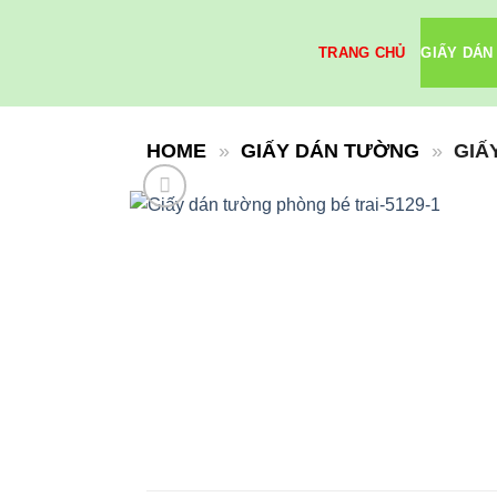
Skip
to
TRANG CHỦ
GIẤY DÁN
content
HOME
»
GIẤY DÁN TƯỜNG
»
GIẤ