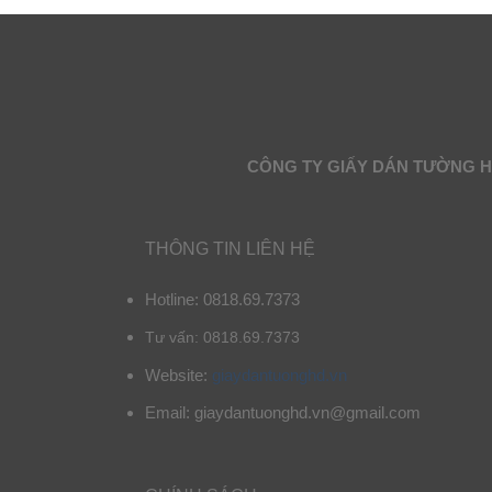
CÔNG TY GIẤY DÁN TƯỜNG 
THÔNG TIN LIÊN HỆ
Hotline: 0818.69.7373
Tư vấn: 0818.69.7373
Website:
giaydantuonghd.vn
Email: giaydantuonghd.vn@gmail.com