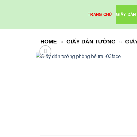
Skip
to
TRANG CHỦ
GIẤY DÁN
content
HOME
»
GIẤY DÁN TƯỜNG
»
GIẤ