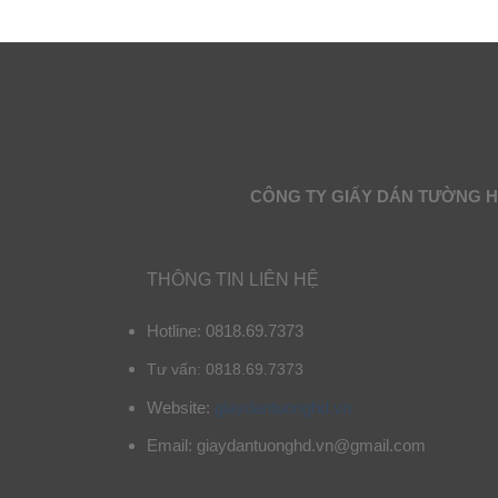
CÔNG TY GIẤY DÁN TƯỜNG 
THÔNG TIN LIÊN HỆ
Hotline: 0818.69.7373
Tư vấn: 0818.69.7373
Website:
giaydantuonghd.vn
Email: giaydantuonghd.vn@gmail.com