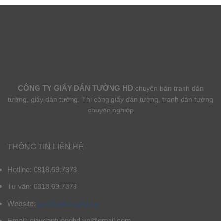
CÔNG TY GIẤY DÁN TƯỜNG HD
chuyên bán tranh dán
tường, giấy dán tường. Thi công giấy dán tường, tranh dán tường
chuyên nghiệp
THÔNG TIN LIÊN HỆ
Hotline: 0818.69.7373
Tư vấn: 0818.69.7373
Website:
giaydantuonghd.vn
Email: giaydantuonghd.vn@gmail.com