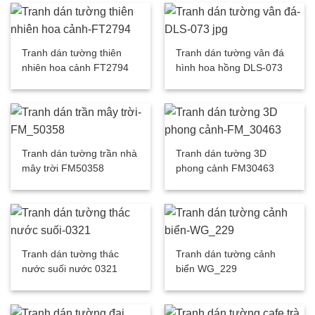
Tranh dán tường thiên
Tranh dán tường vân đá
nhiên hoa cảnh FT2794
hình hoa hồng DLS-073
Tranh dán tường trần nhà
Tranh dán tường 3D
mây trời FM50358
phong cảnh FM30463
Tranh dán tường thác
Tranh dán tường cảnh
nước suối nước 0321
biển WG_229