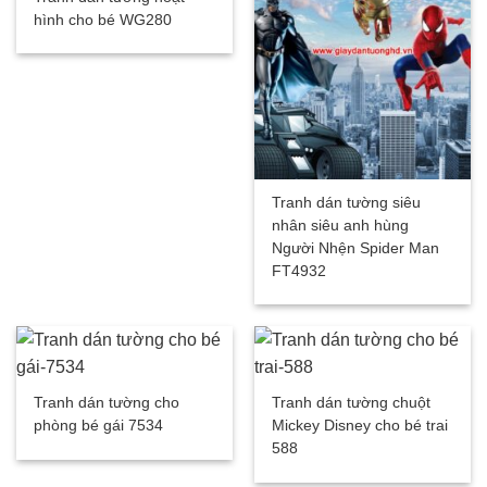
hình cho bé WG280
Tranh dán tường siêu
nhân siêu anh hùng
Người Nhện Spider Man
FT4932
Tranh dán tường cho
Tranh dán tường chuột
phòng bé gái 7534
Mickey Disney cho bé trai
588