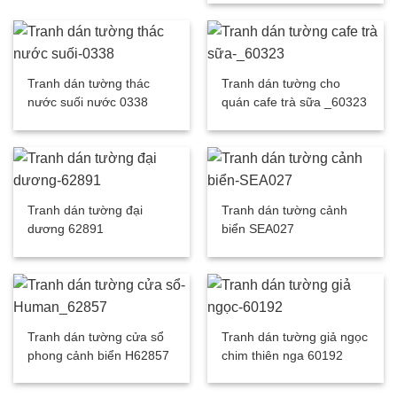
Tranh dán tường thác
Tranh dán tường cho
nước suối nước 0338
quán cafe trà sữa _60323
Tranh dán tường đại
Tranh dán tường cảnh
dương 62891
biển SEA027
Tranh dán tường cửa sổ
Tranh dán tường giả ngọc
phong cảnh biển H62857
chim thiên nga 60192