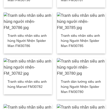
Man FM30796
Man FM30787
Tranh siêu nhân siêu anh
Tranh siêu nhân siêu anh
hùng Người Nhện Spider
hùng Người Nhện Spider
Man FM30786
Man FM30785
Tranh siêu nhân siêu anh
Tranh dán tường siêu anh
hùng Marvel FM30782
hùng Người Nhện Spider
Man FM30780