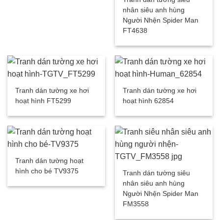
nhân siêu anh hùng
Người Nhện Spider Man
FT4638
Tranh dán tường xe hơi
Tranh dán tường xe hơi
hoạt hình FT5299
hoạt hình 62854
Tranh dán tường hoạt
hình cho bé TV9375
Tranh dán tường siêu
nhân siêu anh hùng
Người Nhện Spider Man
FM3558