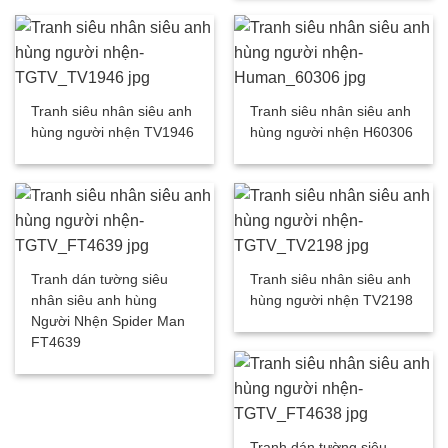
Tranh siêu nhân siêu anh
Tranh siêu nhân siêu anh
hùng người nhện TV1946
hùng người nhện H60306
Tranh dán tường siêu
Tranh siêu nhân siêu anh
nhân siêu anh hùng
hùng người nhện TV2198
Người Nhện Spider Man
FT4639
Tranh dán tường siêu