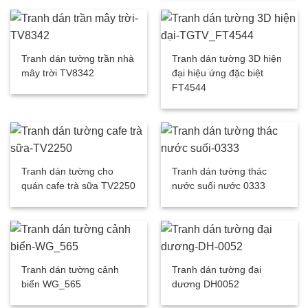
Tranh dán tường trần nhà
Tranh dán tường 3D hiện
mây trời TV8342
đại hiệu ứng đặc biệt
FT4544
Tranh dán tường cho
Tranh dán tường thác
quán cafe trà sữa TV2250
nước suối nước 0333
Tranh dán tường cảnh
Tranh dán tường đại
biển WG_565
dương DH0052