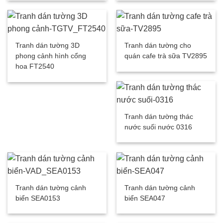
Tranh dán tường 3D
Tranh dán tường cho
phong cảnh hình cổng
quán cafe trà sữa TV2895
hoa FT2540
Tranh dán tường thác
nước suối nước 0316
Tranh dán tường cảnh
Tranh dán tường cảnh
biển SEA0153
biển SEA047