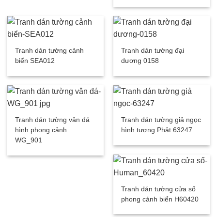
Tranh dán tường cảnh
Tranh dán tường đại
biển SEA012
dương 0158
Tranh dán tường vân đá
Tranh dán tường giả ngọc
hình phong cảnh
hình tượng Phật 63247
WG_901
Tranh dán tường cửa sổ
phong cảnh biển H60420