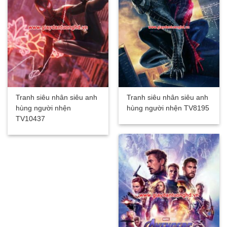
Tranh siêu nhân siêu anh
Tranh siêu nhân siêu anh
hùng người nhện
hùng người nhện TV8195
TV10437