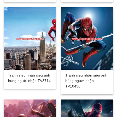
Tranh siêu nhân siêu anh
Tranh siêu nhân siêu anh
hùng người nhện TV3714
hùng người nhện
TV10436