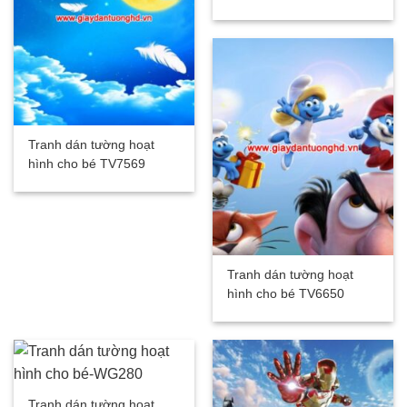
Tranh dán tường hoạt
hình cho bé TV7569
Tranh dán tường hoạt
hình cho bé TV6650
Tranh dán tường hoạt