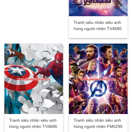
Tranh siêu nhân siêu anh
hùng người nhện TV4680
Tranh siêu nhân siêu anh
Tranh siêu nhân siêu anh
hùng người nhện TV4686
hùng người nhện FM0295