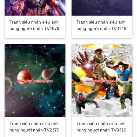
Tranh siêu nhân siêu anh
Tranh siêu nhân siêu anh
hùng người nhện TV4679
hùng người nhện TV3148
Tranh siêu nhân siêu anh
Tranh siêu nhân siêu anh
hùng người nhện TV2370
hùng người nhện TV8310