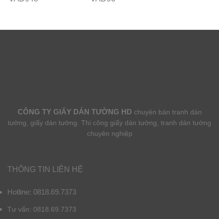
CÔNG TY GIẤY DÁN TƯỜNG HD
chuyên bán tranh dán
tường, giấy dán tường. Thi công giấy dán tường, tranh dán tường
chuyên nghiệp
THÔNG TIN LIÊN HỆ
Hotline: 0818.69.7373
Tư vấn: 0818.69.7373