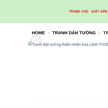
Skip
to
TRANG CHỦ
GIẤY DÁN
content
HOME
»
TRANH DÁN TƯỜNG
»
T