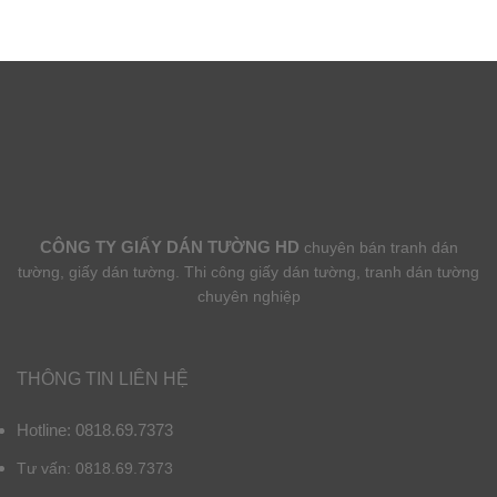
CÔNG TY GIẤY DÁN TƯỜNG HD
chuyên bán tranh dán
tường, giấy dán tường. Thi công giấy dán tường, tranh dán tường
chuyên nghiệp
THÔNG TIN LIÊN HỆ
Hotline: 0818.69.7373
Tư vấn: 0818.69.7373