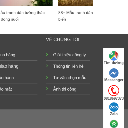
ẫu tranh dán tường thác
88+ Mẫu tranh dán tường cảnh
 dòng suối
biển
VỀ CHÚNG TÔI
ua hàng
Giới thiệu công ty
Tìm đường
giao hàng
Thông tin liên hệ
ảo hành
Tư vấn chọn mẫu
Messenger
ảo mật
Ảnh thi công
0818697373
Zalo