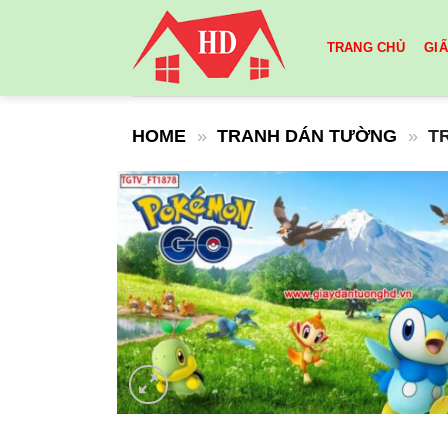
Skip
to
TRANG CHỦ
GI
content
HOME
»
TRANH DÁN TƯỜNG
»
T