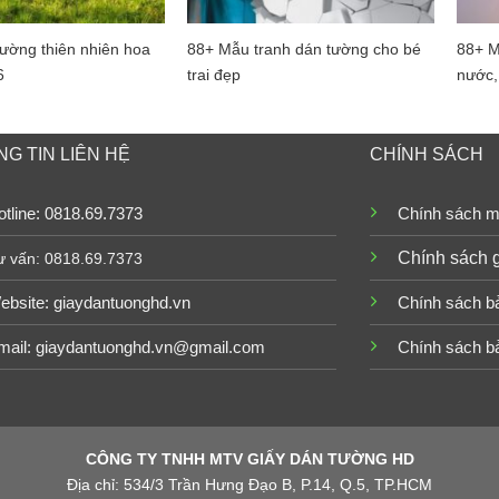
ường thiên nhiên hoa
88+ Mẫu tranh dán tường cho bé
88+ M
6
trai đẹp
nước,
G TIN LIÊN HỆ
CHÍNH SÁCH
tline: 0818.69.7373
Chính sách m
Chính sách 
ư vấn: 0818.69.7373
ebsite:
giaydantuonghd.vn
Chính sách b
mail: giaydantuonghd.vn@gmail.com
Chính sách b
CÔNG TY TNHH MTV GIẤY DÁN TƯỜNG HD
Địa chỉ: 534/3 Trần Hưng Đạo B, P.14, Q.5, TP.HCM