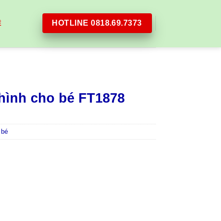
HOTLINE 0818.69.7373
Ệ
hình cho bé FT1878
 bé