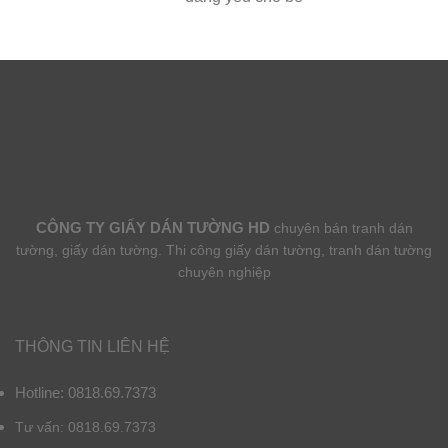
CÔNG TY GIẤY DÁN TƯỜNG HD
chuyên bán tranh dán
tường, giấy dán tường. Thi công giấy dán tường, tranh dán tường
chuyên nghiệp
THÔNG TIN LIÊN HỆ
Hotline: 0818.69.7373
Tư vấn: 0818.69.7373