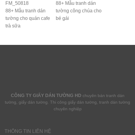
88+ Mẫu tranh dán
88+ Mẫu tranh dán
tường công chúa cho
tường cho quán cafe
bé gái
trà sữa
CÔNG TY GIẤY DÁN TƯỜNG HD
chuyên bán tranh dán
tường, giấy dán tường. Thi công giấy dán tường, tranh dán tường
chuyên nghiệp
THÔNG TIN LIÊN HỆ