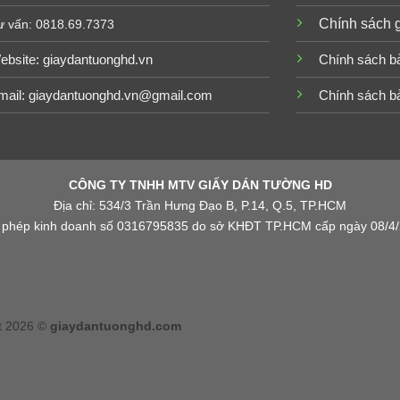
Chính sách 
ư vấn: 0818.69.7373
ebsite:
giaydantuonghd.vn
Chính sách b
mail: giaydantuonghd.vn@gmail.com
Chính sách b
CÔNG TY TNHH MTV GIẤY DÁN TƯỜNG HD
Địa chỉ: 534/3 Trần Hưng Đạo B, P.14, Q.5, TP.HCM
 phép kinh doanh số 0316795835 do sở KHĐT TP.HCM cấp ngày 08/4
t 2026 ©
giaydantuonghd.com