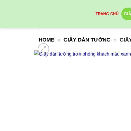
Skip
to
TRANG CHỦ
GI
content
HOME
»
GIẤY DÁN TƯỜNG
»
GIẤ