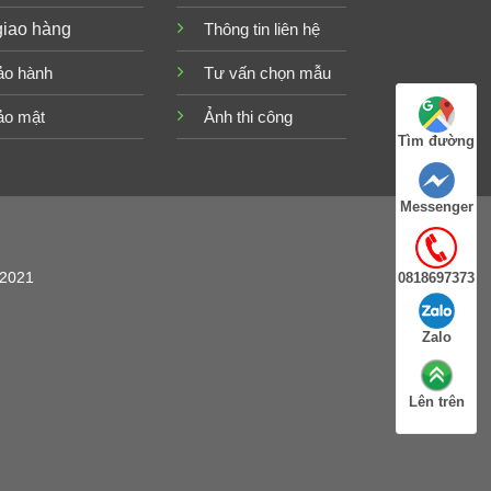
giao hàng
Thông tin liên hệ
ảo hành
Tư vấn chọn mẫu
ảo mật
Ảnh thi công
Tìm đường
Messenger
/2021
0818697373
Zalo
Lên trên