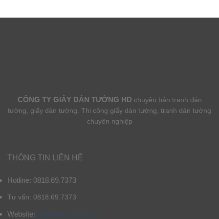
CÔNG TY GIẤY DÁN TƯỜNG HD
chuyên bán tranh dán
tường, giấy dán tường. Thi công giấy dán tường, tranh dán tường
chuyên nghiệp
THÔNG TIN LIÊN HỆ
Hotline: 0818.69.7373
Tư vấn: 0818.69.7373
Website:
giaydantuonghd.vn