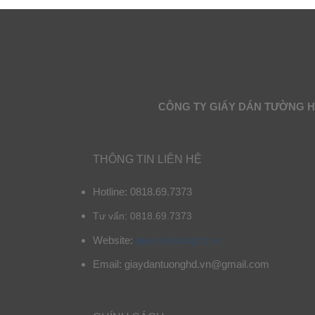
CÔNG TY GIẤY DÁN TƯỜNG 
THÔNG TIN LIÊN HỆ
Hotline: 0818.69.7373
Tư vấn: 0818.69.7373
Website:
giaydantuonghd.vn
Email: giaydantuonghd.vn@gmail.com