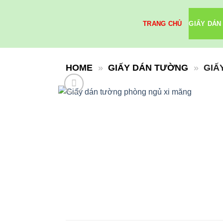
Skip
to
TRANG CHỦ
GIẤY DÁN
content
HOME
»
GIẤY DÁN TƯỜNG
»
GIẤ