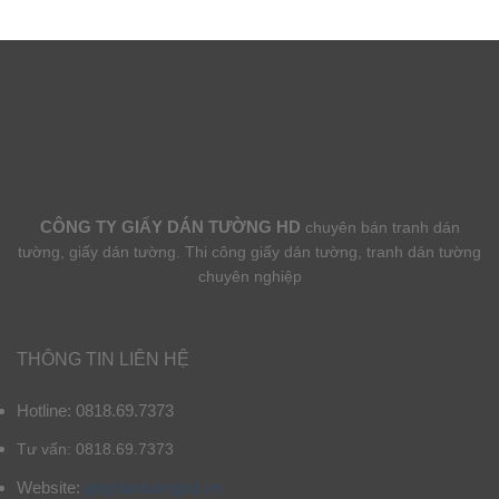
CÔNG TY GIẤY DÁN TƯỜNG HD
chuyên bán tranh dán
tường, giấy dán tường. Thi công giấy dán tường, tranh dán tường
chuyên nghiệp
THÔNG TIN LIÊN HỆ
Hotline: 0818.69.7373
Tư vấn: 0818.69.7373
Website:
giaydantuonghd.vn