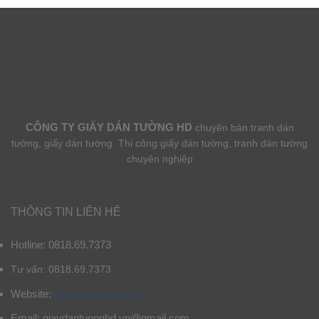
CÔNG TY GIẤY DÁN TƯỜNG HD
chuyên bán tranh dán
tường, giấy dán tường. Thi công giấy dán tường, tranh dán tường
chuyên nghiệp
THÔNG TIN LIÊN HỆ
Hotline: 0818.69.7373
Tư vấn: 0818.69.7373
Website:
giaydantuonghd.vn
Email: giaydantuonghd.vn@gmail.com