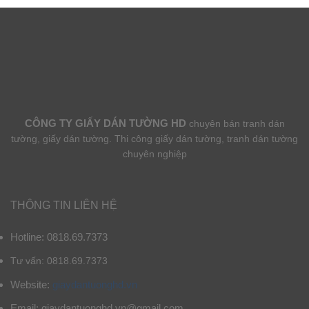
CÔNG TY GIẤY DÁN TƯỜNG HD
chuyên bán tranh dán
tường, giấy dán tường. Thi công giấy dán tường, tranh dán tường
chuyên nghiệp
THÔNG TIN LIÊN HỆ
Hotline: 0818.69.7373
Tư vấn: 0818.69.7373
Website:
giaydantuonghd.vn
Email: giaydantuonghd.vn@gmail.com