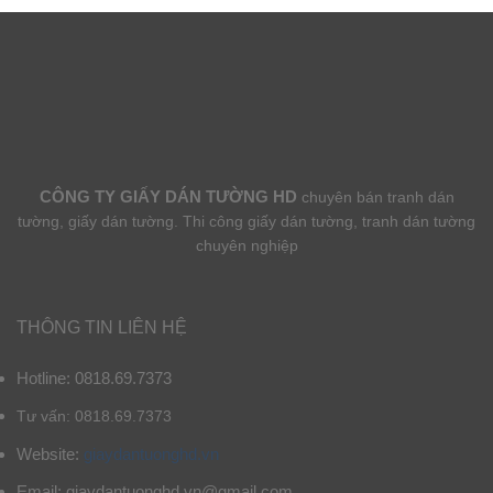
CÔNG TY GIẤY DÁN TƯỜNG HD
chuyên bán tranh dán
tường, giấy dán tường. Thi công giấy dán tường, tranh dán tường
chuyên nghiệp
THÔNG TIN LIÊN HỆ
Hotline: 0818.69.7373
Tư vấn: 0818.69.7373
Website:
giaydantuonghd.vn
Email: giaydantuonghd.vn@gmail.com