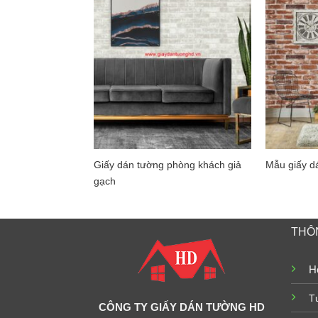
Giấy dán tường phòng khách giả
Mẫu giấy d
gạch
THÔN
Ho
T
CÔNG TY GIẤY DÁN TƯỜNG HD