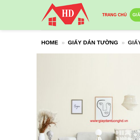
Skip
to
TRANG CHỦ
GI
content
HOME
»
GIẤY DÁN TƯỜNG
»
GIẤ