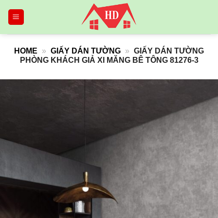
Skip
to
content
HOME
»
GIẤY DÁN TƯỜNG
»
GIẤY DÁN TƯỜNG
PHÒNG KHÁCH GIẢ XI MĂNG BÊ TÔNG 81276-3