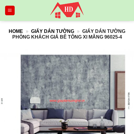
Skip
to
content
HOME
»
GIẤY DÁN TƯỜNG
»
GIẤY DÁN TƯỜNG
PHÒNG KHÁCH GIẢ BÊ TÔNG XI MĂNG 96025-4