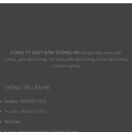
CÔNG TY GIẤY DÁN TƯỜNG HD
chuyên bán tranh dán
tường, giấy dán tường. Thi công giấy dán tường, tranh dán tường
chuyên nghiệp
THÔNG TIN LIÊN HỆ
Hotline: 0818.69.7373
Tư vấn: 0818.69.7373
Website:
giaydantuonghd.vn
Email: giaydantuonghd.vn@gmail.com