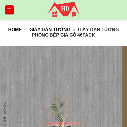
Skip
to
content
HOME
»
GIẤY DÁN TƯỜNG
»
GIẤY DÁN TƯỜNG
PHÒNG BẾP GIẢ GỖ 46FACK