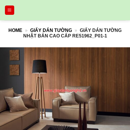
Skip
to
content
HOME
»
GIẤY DÁN TƯỜNG
»
GIẤY DÁN TƯỜNG
NHẬT BẢN CAO CẤP RE51962_P01-1