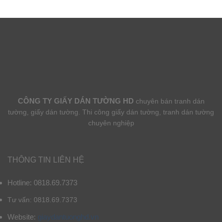
CÔNG TY GIẤY DÁN TƯỜNG HD
chuyên bán tranh dán
tường, giấy dán tường. Thi công giấy dán tường, tranh dán tường
chuyên nghiệp
THÔNG TIN LIÊN HỆ
Hotline: 0818.69.7373
Tư vấn: 0818.69.7373
Website:
giaydantuonghd.vn