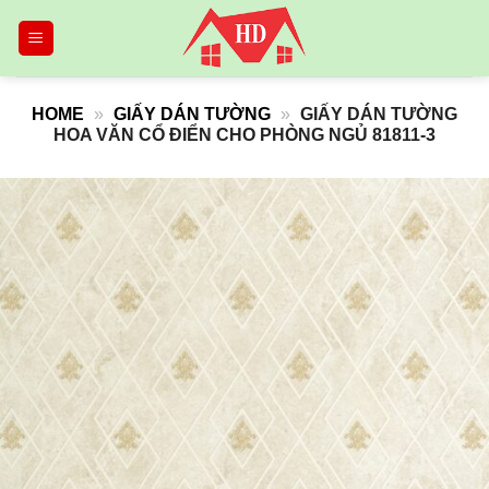
Skip
to
content
HOME
»
GIẤY DÁN TƯỜNG
»
GIẤY DÁN TƯỜNG
HOA VĂN CỔ ĐIỂN CHO PHÒNG NGỦ 81811-3