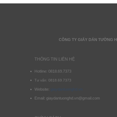
CÔNG TY GIẤY DÁN TƯỜNG 
THÔNG TIN LIÊN HỆ
Hotline: 0818.69.7373
Tư vấn: 0818.69.7373
Website:
giaydantuonghd.vn
Email: giaydantuonghd.vn@gmail.com