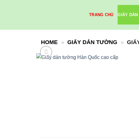
Skip
to
TRANG CHỦ
GIẤY DÁN
content
HOME
»
GIẤY DÁN TƯỜNG
»
GIẤ