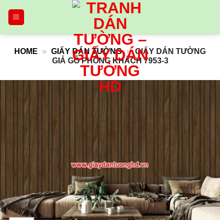
Skip
to
content
HOME
»
GIẤY DÁN TƯỜNG
»
GIẤY DÁN TƯỜNG
GIẢ GỖ PHÒNG KHÁCH 7953-3