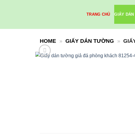
Skip
to
TRANG CHỦ
GIẤY DÁN
content
HOME
»
GIẤY DÁN TƯỜNG
»
GIẤ