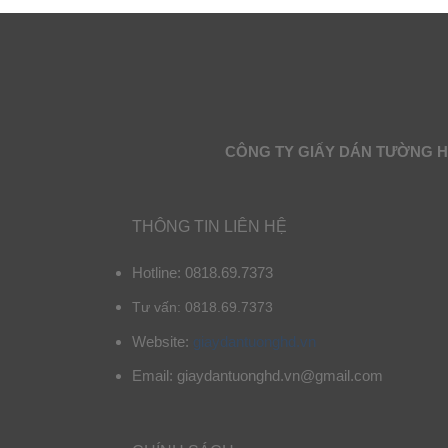
CÔNG TY GIẤY DÁN TƯỜNG 
THÔNG TIN LIÊN HỆ
Hotline: 0818.69.7373
Tư vấn: 0818.69.7373
Website:
giaydantuonghd.vn
Email: giaydantuonghd.vn@gmail.com