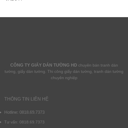
CÔNG TY GIẤY DÁN TƯỜNG HD
chuyên bán tranh dán
tường, giấy dán tường. Thi công giấy dán tường, tranh dán tường
chuyên nghiệp
THÔNG TIN LIÊN HỆ
Hotline: 0818.69.7373
Tư vấn: 0818.69.7373